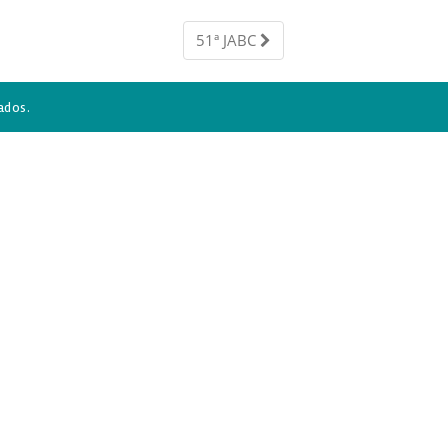
51ª JABC
ados.