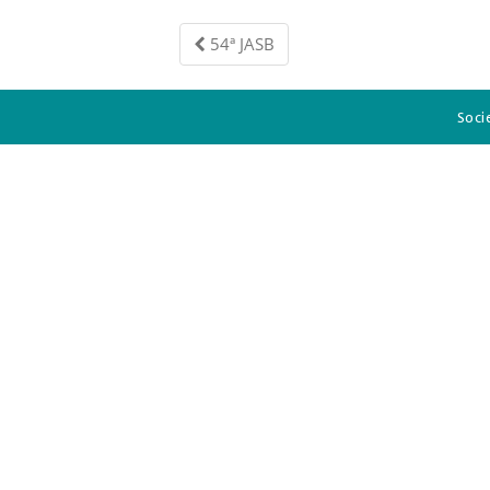
54ª JASB
Navegação 
Soci